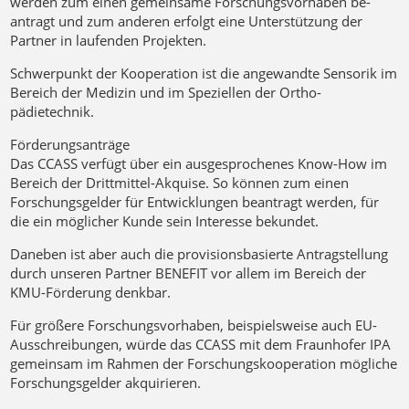
werden zum einen gemeinsame For­schungs­vor­haben be­
antragt und zum anderen erfolgt eine Un­ter­stüt­zung der
Partner in laufenden Projekten.
Schwerpunkt der Kooperation ist die angewandte Sen­so­rik im
Bereich der Medizin und im Speziellen der Or­tho­
pädietechnik.
Förderungsanträge
Das
CCASS
verfügt über ein ausgesprochenes Know-How im
Bereich der Drittmittel-Akquise. So können zum einen
Forschungsgelder für Entwicklungen beantragt wer­den, für
die ein möglicher Kunde sein Interesse be­kun­det.
Daneben ist aber auch die provisionsbasierte Antrag­stel­lung
durch unseren Partner BENEFIT vor allem im Be­reich der
KMU-Förderung denkbar.
Für größere Forschungsvorhaben, beispielsweise auch EU-
Ausschreibungen, würde das
CCASS
mit dem Fraun­ho­fer IPA
gemeinsam im Rah­men der Forschungsko­ope­ra­tion mögliche
Forschungsgelder akquirieren.