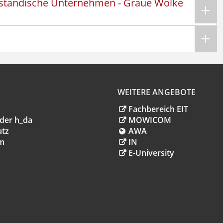
telständische Unternehmen - Graue Wolke
WEITERE ANGEBOTE
Fachbereich EIT
der h_da
MOWICOM
utz
AWA
m
IN
E-University