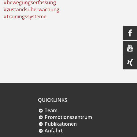
#bewegungserfassung
#zustandsüberwachung
#trainingssysteme



QUICKLINKS
Team
Promotionszentrum
Publikationen
Anfahrt